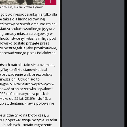
 polskiej kuchni. Źródło: Cyfrowe
o było niespodzianką nie tylko dla
e także dla ludności cywilnej
ezkrwawy przewrót omal nie zmienił
władza szukała wspólnego języka z
e gromady miasta zareagowały w
lność i stworzyli własną milicję pod
anowisko zostało przyjęte przez
y postrzegali je jako proukraińskie,
eprowadzonego przez Polaków na
skich patroli stało się zrozumiałe,
yfikę konfliktu stanowił udział
że prowadzenie walk przez polską
erwsze dni. Utrudniało to
wciągnęło ukraińskich wojskowych w
tosować broń przeciwko "cywilom".
6022 osób uznanych za polskich
eku do 25 lat, 23,6% - do 18, a
lub studentami. Prawie połowa nie
 uliczne tylko na krótki czas, w
się poprawić swoje pozycje. W toku
lub zabitych. Istniało zagrożenie