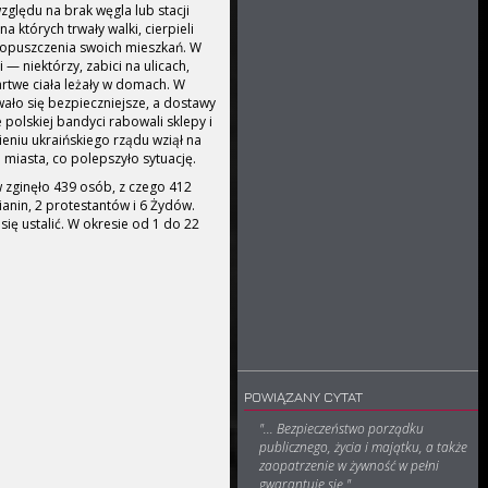
zględu na brak węgla lub stacji
a których trwały walki, cierpieli
h opuszczenia swoich mieszkań. W
i — niektórzy, zabici na ulicach,
rtwe ciała leżały w domach. W
wało się bezpieczniejsze, a dostawy
 polskiej bandyci rabowali sklepy i
eniu ukraińskiego rządu wziął na
 miasta, co polepszyło sytuację.
w zginęło 439 osób, z czego 412
ianin, 2 protestantów i 6 Żydów.
się ustalić. W okresie od 1 do 22
POWIĄZANY CYTAT
"... Bezpieczeństwo porządku
publicznego, życia i majątku, a także
zaopatrzenie w żywność w pełni
gwarantuje się."