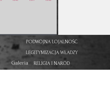
PODWÓJNA LOJALNOŚĆ
LEGITYMIZACJA WŁADZY
Galeria
RELIGIA I NARÓD
NOWA WŁADZA
NOWA NIECHCIANA WOJNA
LINIA FRONTU
WALKA O DWORZEC