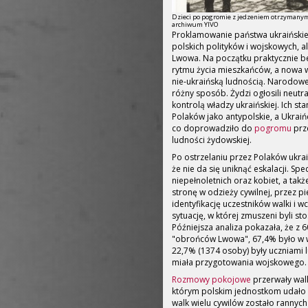
Dzieci po pogromie z jedzeniem otrzymanym z
archiwum YIVO
Proklamowanie państwa ukraińskieg
polskich polityków i wojskowych, al
Lwowa. Na początku praktycznie b
rytmu życia mieszkańców, a nowa 
nie-ukraińską ludnością. Narodow
różny sposób. Żydzi ogłosili neutra
kontrolą władzy ukraińskiej. Ich st
Polaków jako antypolskie, a Ukraińc
co doprowadziło do
pogromu
prz
ludności żydowskiej.
Po ostrzelaniu przez Polaków ukraiń
że nie da się uniknąć eskalacji. Spec
niepełnoletnich oraz kobiet, a tak
stronę w odzieży cywilnej, przez pi
identyfikację uczestników walki i 
sytuację, w której zmuszeni byli s
Późniejsza analiza pokazała, że z 
"obrońców Lwowa", 67,4% było w wi
22,7% (1374 osoby) były uczniami 
miała przygotowania wojskowego.
Rozmowy pokojowe
przerwały walki
którym polskim jednostkom udało 
walk wielu cywilów zostało rannych 