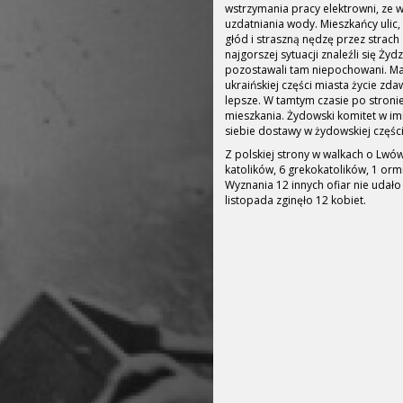
wstrzymania pracy elektrowni, ze w
uzdatniania wody. Mieszkańcy ulic, n
głód i straszną nędzę przez strac
najgorszej sytuacji znaleźli się Żydz
pozostawali tam niepochowani. Ma
ukraińskiej części miasta życie zda
lepsze. W tamtym czasie po stronie
mieszkania. Żydowski komitet w imi
siebie dostawy w żydowskiej części
Z polskiej strony w walkach o Lwó
katolików, 6 grekokatolików, 1 orm
Wyznania 12 innych ofiar nie udało 
listopada zginęło 12 kobiet.