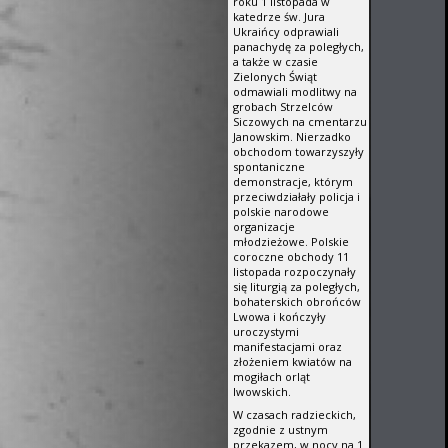
roku 1 listopada w
katedrze św. Jura
Ukraińcy odprawiali
panachydę za poległych,
a także w czasie
Zielonych Świąt
odmawiali modlitwy na
grobach Strzelców
Siczowych na cmentarzu
Janowskim. Nierzadko
obchodom towarzyszyły
spontaniczne
demonstracje, którym
przeciwdziałały policja i
polskie narodowe
organizacje
młodzieżowe. Polskie
coroczne obchody 11
listopada rozpoczynały
się liturgią za poległych,
bohaterskich obrońców
Lwowa i kończyły
uroczystymi
manifestacjami oraz
złożeniem kwiatów na
mogiłach orląt
lwowskich.
W czasach radzieckich,
zgodnie z ustnym
przekazem, w nocy na 1