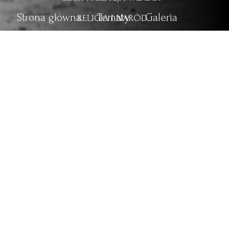
Strona główna
Tematy
Galeria
RELIGIA I NARÓD
NOWA WŁADZA
Ua
En
NOWA NIECHCIANA WOJNA
LINIA FRONTU
WALKA O DWORZEC
WALKI O CYTADELĘ
WALKI O KOSZARY FERDYNANDA
INTERNOWANI I WZIĘCI W NIEWOLĘ
LUDNOŚĆ CYWILNA
NIEUDANE PRÓBY POROZUMIENIA
NEGOCJACJE I ZAWIESZENIE BRONI