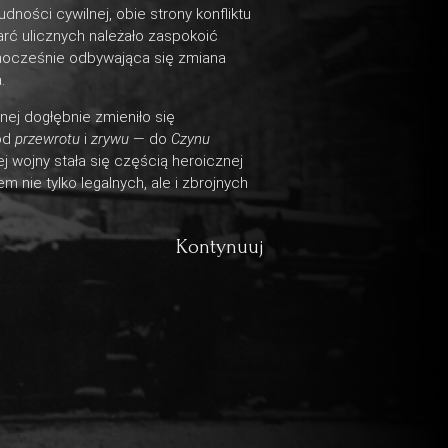
ności cywilnej, obie strony konfliktu
arć ulicznych należało zaspokoić
dnocześnie odbywająca się zmiana
.
znej dogłębnie zmieniło się
 od
przewrotu
i
zrywu
— do
Czynu
j wojny stała się częścią heroicznej
m nie tylko legalnych, ale i zbrojnych
Kontynuuj