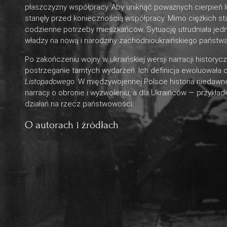
płaszczyzny współpracy. Aby uniknąć poważnych cierpień lud
stanęły przed koniecznością współpracy. Mimo ciężkich st
codzienne potrzeby mieszkańców. Sytuację utrudniała je
władzy na nową i narodziny zachodnioukraińskiego państwa
Po zakończeniu wojny w ukraińskiej wersji narracji historyc
postrzeganie tamtych wydarzeń. Ich definicja ewoluowała
Listopadowego
. W międzywojennej Polsce historia niedawne
narracji o obronie i wyzwoleniu, a dla Ukraińców — przykłade
działań na rzecz państwowości.
O autorach i źródłach