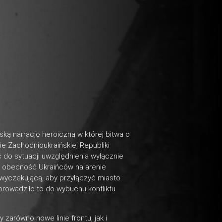
lską narrację heroiczną w której bitwa o
e Zachodnioukraińskiej Republiki
do sytuacji uwzględnienia wyłącznie
yć obecność Ukraińców na arenie
wyczekującą, aby przyłączyć miasto
rowadziło to do wybuchu konfliktu
zarówno nowe linie frontu, jak i