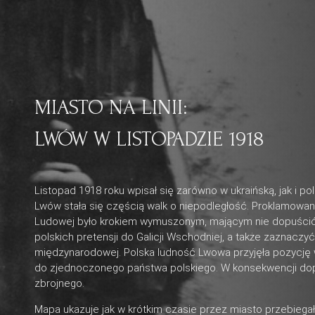
MIASTO NA LINII:
LWÓW W LISTOPADZIE 1918
Listopad 1918 roku wpisał się zarówno w ukraińską, jak i po
Lwów stała się częścią walk o niepodległość. Proklamowani
Ludowej było krokiem wymuszonym, mającym nie dopuścić 
polskich pretensji do Galicji Wschodniej, a także zaznacz
międzynarodowej. Polska ludność Lwowa przyjęła pozycję 
do zjednoczonego państwa polskiego. W konsekwencji dop
zbrojnego.
Mapa ukazuje jak w krótkim czasie przez miasto przebiegały 